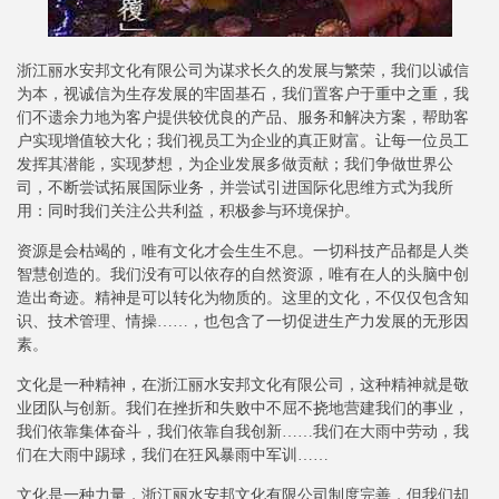
浙江丽水安邦文化有限公司为谋求长久的发展与繁荣，我们以诚信
为本，视诚信为生存发展的牢固基石，我们置客户于重中之重，我
们不遗余力地为客户提供较优良的产品、服务和解决方案，帮助客
户实现增值较大化；我们视员工为企业的真正财富。让每一位员工
发挥其潜能，实现梦想，为企业发展多做贡献；我们争做世界公
司，不断尝试拓展国际业务，并尝试引进国际化思维方式为我所
用：同时我们关注公共利益，积极参与环境保护。
资源是会枯竭的，唯有文化才会生生不息。一切科技产品都是人类
智慧创造的。我们没有可以依存的自然资源，唯有在人的头脑中创
造出奇迹。精神是可以转化为物质的。这里的文化，不仅仅包含知
识、技术管理、情操……，也包含了一切促进生产力发展的无形因
素。
文化是一种精神，在浙江丽水安邦文化有限公司，这种精神就是敬
业团队与创新。我们在挫折和失败中不屈不挠地营建我们的事业，
我们依靠集体奋斗，我们依靠自我创新……我们在大雨中劳动，我
们在大雨中踢球，我们在狂风暴雨中军训……
文化是一种力量，浙江丽水安邦文化有限公司制度完善，但我们却