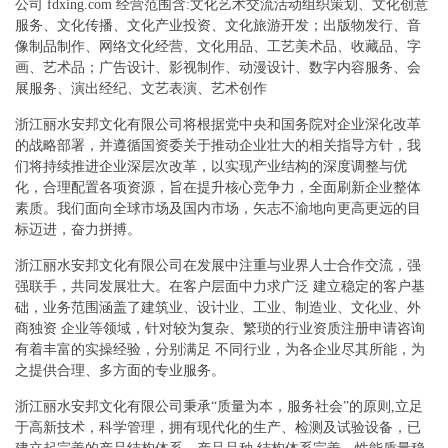
公司 fdxing.com 经营范围含:文化艺术交流活动组织策划、文化创意
服务、文化传播、文化产业投资、文化旅游开发；出版物发行、音
像制品制作、网络文化经营、文化用品、工艺美术品、收藏品、字
画、艺术品；广告设计、影视制作、动漫设计、数字内容服务、会
展服务、演出经纪、文艺表演、艺术创作
浙江丽水安邦文化有限公司将根据党中央和国务院对企业深化改革
的战略部署，并遵循国资委关于推动企业壮大的相关指导方针，我
们将持续推进企业深层次改革，以实现产业结构的深度调整与优
化，合理配置各项资源，旨在提升核心竞争力，全面刷新企业整体
素质。我们面向全球市场及国内市场，矢志不渝地向更高更远的目
标迈进，奋力拼搏。
浙江丽水安邦文化有限公司在发展中注重与业界人士合作交流，强
强联手，共同发展壮大。在客户层面中力求广泛 建立稳定的客户基
础，业务范围涵盖了建筑业、设计业、工业、制造业、文化业、外
商独资 企业等领域，针对较为复杂、繁琐的行业资质注册申请咨询
有着丰富的实操经验，分别满足 不同行业，为各企业尽其所能，为
之提供合理、多方面的专业服务。
浙江丽水安邦文化有限公司秉承“质量为本，服务社会”的原则,立足
于高新技术，科学管理，拥有现代化的生产、检测及试验设备，已