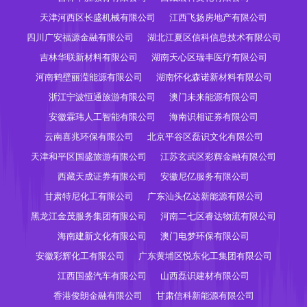
天津河西区长盛机械有限公司
江西飞扬房地产有限公司
四川广安福源金融有限公司
湖北江夏区信科信息技术有限公司
吉林华联新材料有限公司
湖南天心区瑞丰医疗有限公司
河南鹤壁丽滢能源有限公司
湖南怀化森诺新材料有限公司
浙江宁波恒通旅游有限公司
澳门未来能源有限公司
安徽霖玮人工智能有限公司
海南识相证券有限公司
云南喜兆环保有限公司
北京平谷区磊识文化有限公司
天津和平区国盛旅游有限公司
江苏玄武区彩辉金融有限公司
西藏天成证券有限公司
安徽尼亿服务有限公司
甘肃特尼化工有限公司
广东汕头亿达新能源有限公司
黑龙江金茂服务集团有限公司
河南二七区睿达物流有限公司
海南建新文化有限公司
澳门电梦环保有限公司
安徽彩辉化工有限公司
广东黄埔区悦东化工集团有限公司
江西国盛汽车有限公司
山西磊识建材有限公司
香港俊朗金融有限公司
甘肃信科新能源有限公司